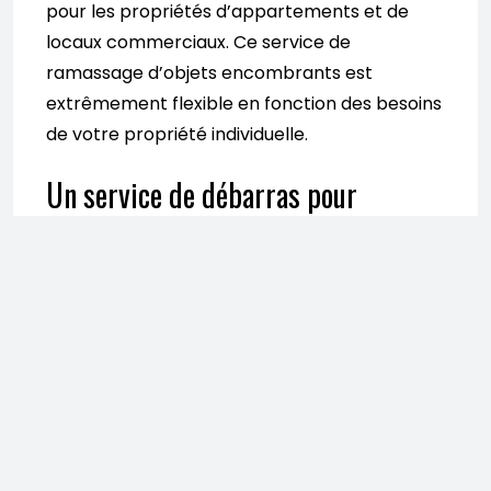
pour les propriétés d’appartements et de
locaux commerciaux. Ce service de
ramassage d’objets encombrants est
extrêmement flexible en fonction des besoins
de votre propriété individuelle.
Un service de débarras pour
professionnels !
Beaucoup d’habitations et de propriétés ont
des zones de décharge qui s’entassent avec
des objets encombrants tous les week-ends
alors que d’autres propriétés peuvent n’avoir
qu’un canapé ou un téléviseur qui doit être
transporté loin. Les entreprises qui proposent
des services de
vide maison 33
disposent des
solutions flexibles et adaptées pour chacun