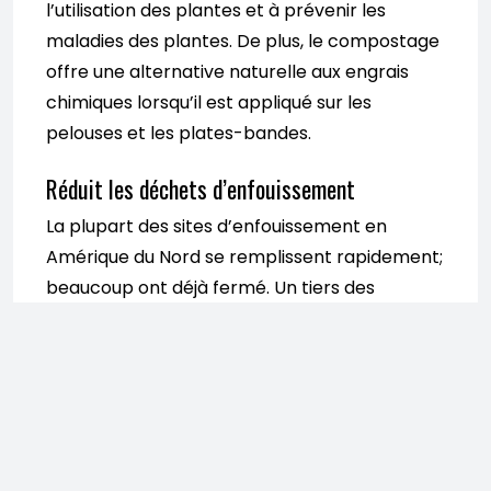
l’utilisation des plantes et à prévenir les
maladies des plantes. De plus, le compostage
offre une alternative naturelle aux engrais
chimiques lorsqu’il est appliqué sur les
pelouses et les plates-bandes.
Réduit les déchets d’enfouissement
La plupart des sites d’enfouissement en
Amérique du Nord se remplissent rapidement;
beaucoup ont déjà fermé. Un tiers des
déchets des sites d’enfouissement est
constitué de matières compostables.
Détourner ces déchets de la décharge signifie
que nos décharges dureront plus longtemps
(et nos espaces sauvages aussi).